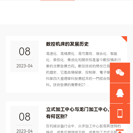
数控机床的发展历史
08
高速化、高精度化、高可靠性、複合化、智能
化、柔性化、集成化和開放性是當今數控機床行
2023-04
業的主要發展方向。數控技術的問世已有40多年
的歷史，它是由機械學、控制學、電子學、電腦
科學四大基礎學科發展起來的一門綜合性新型學
科。技術發展的需要對21…
立式加工中心与龙门加工中心,它们
08
有何区别?
在机械设备行业中，众多加工中心都有其独特的
2023-04
特点，或是应用领域不同，或是加工方式不同。